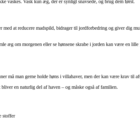
ikke vaskes. Vask kun æg, der er synligt snavsede, og brug dem først.
per med at reducere madspild, bidrager til jordforbedring og giver dig m
e æg om morgenen eller se hønsene skrabe i jorden kan være en lille pa
ner må man gerne holde høns i villahaver, men der kan være krav til afst
 bliver en naturlig del af haven – og måske også af familien.
 stoffer