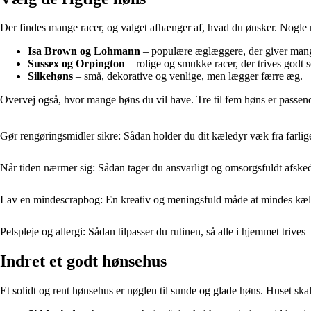
Der findes mange racer, og valget afhænger af, hvad du ønsker. Nogle 
Isa Brown og Lohmann
– populære æglæggere, der giver mang
Sussex og Orpington
– rolige og smukke racer, der trives godt
Silkehøns
– små, dekorative og venlige, men lægger færre æg.
Overvej også, hvor mange høns du vil have. Tre til fem høns er passend
Gør rengøringsmidler sikre: Sådan holder du dit kæledyr væk fra farlige
Når tiden nærmer sig: Sådan tager du ansvarligt og omsorgsfuldt afske
Lav en mindescrapbog: En kreativ og meningsfuld måde at mindes k
Pelspleje og allergi: Sådan tilpasser du rutinen, så alle i hjemmet trives
Indret et godt hønsehus
Et solidt og rent hønsehus er nøglen til sunde og glade høns. Huset ska