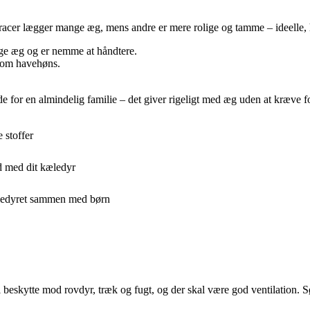
racer lægger mange æg, mens andre er mere rolige og tamme – ideelle, 
e æg og er nemme at håndtere.
 som havehøns.
e for en almindelig familie – det giver rigeligt med æg uden at kræve f
 stoffer
d med dit kæledyr
æledyret sammen med børn
l beskytte mod rovdyr, træk og fugt, og der skal være god ventilation. S