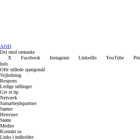
AOD
Del med omtanke
X
Facebook
Instagram
LinkedIn
YouTube
Pin
Info
Ofte stillede spørgsmål
Vejledning
Respons
Ledige stillinger
Giv et tip
Netværk
Samarbejdspartner
Støtter
Henviser
Støtte
Medier
Kontakt os
Links i indholdet