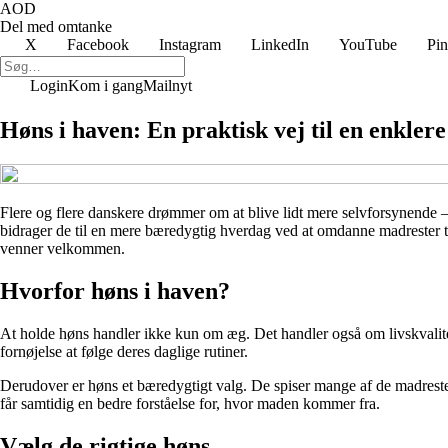
AOD
Del med omtanke
X
Facebook
Instagram
LinkedIn
YouTube
Pin
Login
Kom i gang
Mailnyt
Høns i haven: En praktisk vej til en enklere
Flere og flere danskere drømmer om at blive lidt mere selvforsynende – 
bidrager de til en mere bæredygtig hverdag ved at omdanne madrester ti
venner velkommen.
Hvorfor høns i haven?
At holde høns handler ikke kun om æg. Det handler også om livskvalitet,
fornøjelse at følge deres daglige rutiner.
Derudover er høns et bæredygtigt valg. De spiser mange af de madreste
får samtidig en bedre forståelse for, hvor maden kommer fra.
Vælg de rigtige høns