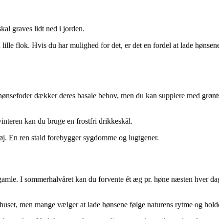
al graves lidt ned i jorden.
le flok. Hvis du har mulighed for det, er det en fordel at lade hønsene 
hønsefoder dækker deres basale behov, men du kan supplere med grøntsag
vinteren kan du bruge en frostfri drikkeskål.
 utøj. En ren stald forebygger sygdomme og lugtgener.
amle. I sommerhalvåret kan du forvente ét æg pr. høne næsten hver dag
ehuset, men mange vælger at lade hønsene følge naturens rytme og holde