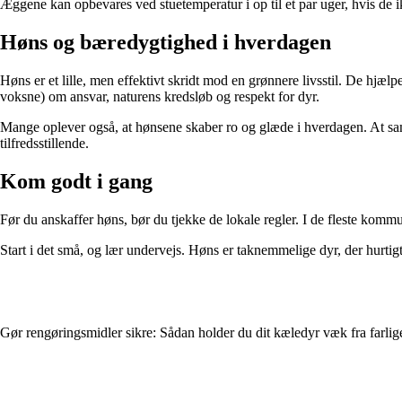
Æggene kan opbevares ved stuetemperatur i op til et par uger, hvis de 
Høns og bæredygtighed i hverdagen
Høns er et lille, men effektivt skridt mod en grønnere livsstil. De hjæl
voksne) om ansvar, naturens kredsløb og respekt for dyr.
Mange oplever også, at hønsene skaber ro og glæde i hverdagen. At saml
tilfredsstillende.
Kom godt i gang
Før du anskaffer høns, bør du tjekke de lokale regler. I de fleste kommu
Start i det små, og lær undervejs. Høns er taknemmelige dyr, der hurtigt
Gør rengøringsmidler sikre: Sådan holder du dit kæledyr væk fra farlige