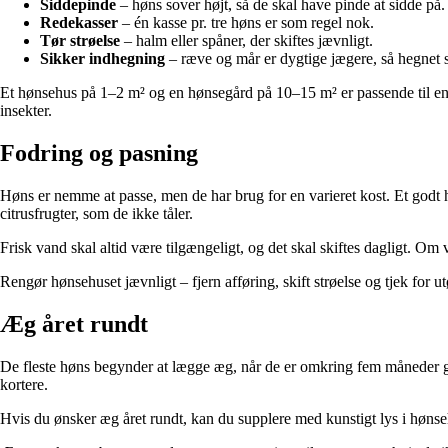
Siddepinde
– høns sover højt, så de skal have pinde at sidde på.
Redekasser
– én kasse pr. tre høns er som regel nok.
Tør strøelse
– halm eller spåner, der skiftes jævnligt.
Sikker indhegning
– ræve og mår er dygtige jægere, så hegnet sk
Et hønsehus på 1–2 m² og en hønsegård på 10–15 m² er passende til en lil
insekter.
Fodring og pasning
Høns er nemme at passe, men de har brug for en varieret kost. Et godt 
citrusfrugter, som de ikke tåler.
Frisk vand skal altid være tilgængeligt, og det skal skiftes dagligt. Om 
Rengør hønsehuset jævnligt – fjern afføring, skift strøelse og tjek for
Æg året rundt
De fleste høns begynder at lægge æg, når de er omkring fem måneder g
kortere.
Hvis du ønsker æg året rundt, kan du supplere med kunstigt lys i høns