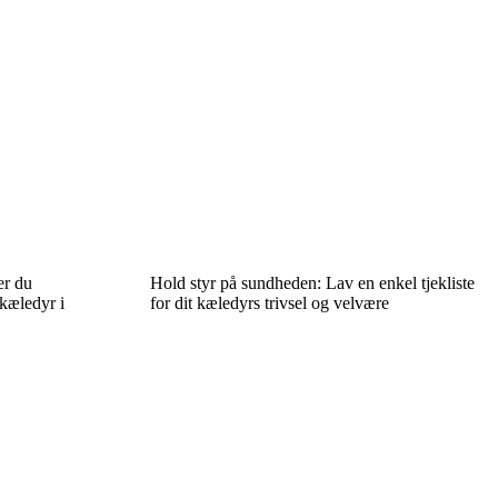
er du
Hold styr på sundheden: Lav en enkel tjekliste
 kæledyr i
for dit kæledyrs trivsel og velvære