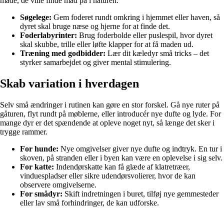
måde, de ville finde mad på i naturen.
Søgelege:
Gem foderet rundt omkring i hjemmet eller haven, så
dyret skal bruge næse og hjerne for at finde det.
Foderlabyrinter:
Brug foderbolde eller puslespil, hvor dyret
skal skubbe, trille eller løfte klapper for at få maden ud.
Træning med godbidder:
Lær dit kæledyr små tricks – det
styrker samarbejdet og giver mental stimulering.
Skab variation i hverdagen
Selv små ændringer i rutinen kan gøre en stor forskel. Gå nye ruter på
gåturen, flyt rundt på møblerne, eller introducér nye dufte og lyde. For
mange dyr er det spændende at opleve noget nyt, så længe det sker i
trygge rammer.
For hunde:
Nye omgivelser giver nye dufte og indtryk. En tur i
skoven, på stranden eller i byen kan være en oplevelse i sig selv.
For katte:
Indendørskatte kan få glæde af klatretræer,
vinduespladser eller sikre udendørsvolierer, hvor de kan
observere omgivelserne.
For smådyr:
Skift indretningen i buret, tilføj nye gemmesteder
eller lav små forhindringer, de kan udforske.