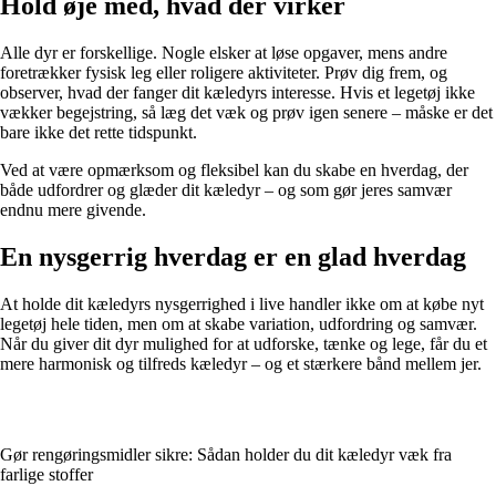
Hold øje med, hvad der virker
Alle dyr er forskellige. Nogle elsker at løse opgaver, mens andre
foretrækker fysisk leg eller roligere aktiviteter. Prøv dig frem, og
observer, hvad der fanger dit kæledyrs interesse. Hvis et legetøj ikke
vækker begejstring, så læg det væk og prøv igen senere – måske er det
bare ikke det rette tidspunkt.
Ved at være opmærksom og fleksibel kan du skabe en hverdag, der
både udfordrer og glæder dit kæledyr – og som gør jeres samvær
endnu mere givende.
En nysgerrig hverdag er en glad hverdag
At holde dit kæledyrs nysgerrighed i live handler ikke om at købe nyt
legetøj hele tiden, men om at skabe variation, udfordring og samvær.
Når du giver dit dyr mulighed for at udforske, tænke og lege, får du et
mere harmonisk og tilfreds kæledyr – og et stærkere bånd mellem jer.
Gør rengøringsmidler sikre: Sådan holder du dit kæledyr væk fra
farlige stoffer