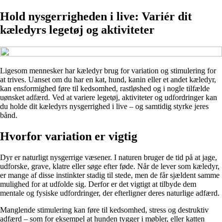
Hold nysgerrigheden i live: Variér dit
kæledyrs legetøj og aktiviteter
Ligesom mennesker har kæledyr brug for variation og stimulering for
at trives. Uanset om du har en kat, hund, kanin eller et andet kæledyr,
kan ensformighed føre til kedsomhed, rastløshed og i nogle tilfælde
uønsket adfærd. Ved at variere legetøj, aktiviteter og udfordringer kan
du holde dit kæledyrs nysgerrighed i live – og samtidig styrke jeres
bånd.
Hvorfor variation er vigtig
Dyr er naturligt nysgerrige væsener. I naturen bruger de tid på at jage,
udforske, grave, klatre eller søge efter føde. Når de lever som kæledyr,
er mange af disse instinkter stadig til stede, men de får sjældent samme
mulighed for at udfolde sig. Derfor er det vigtigt at tilbyde dem
mentale og fysiske udfordringer, der efterligner deres naturlige adfærd.
Manglende stimulering kan føre til kedsomhed, stress og destruktiv
adfærd – som for eksempel at hunden tygger i møbler, eller katten