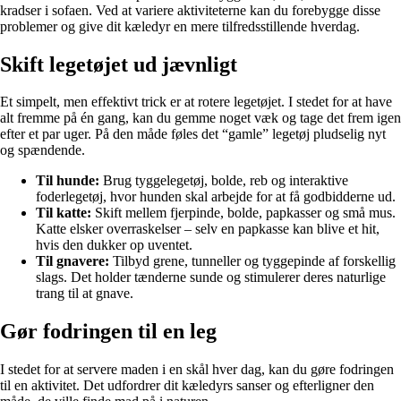
kradser i sofaen. Ved at variere aktiviteterne kan du forebygge disse
problemer og give dit kæledyr en mere tilfredsstillende hverdag.
Skift legetøjet ud jævnligt
Et simpelt, men effektivt trick er at rotere legetøjet. I stedet for at have
alt fremme på én gang, kan du gemme noget væk og tage det frem igen
efter et par uger. På den måde føles det “gamle” legetøj pludselig nyt
og spændende.
Til hunde:
Brug tyggelegetøj, bolde, reb og interaktive
foderlegetøj, hvor hunden skal arbejde for at få godbidderne ud.
Til katte:
Skift mellem fjerpinde, bolde, papkasser og små mus.
Katte elsker overraskelser – selv en papkasse kan blive et hit,
hvis den dukker op uventet.
Til gnavere:
Tilbyd grene, tunneller og tyggepinde af forskellig
slags. Det holder tænderne sunde og stimulerer deres naturlige
trang til at gnave.
Gør fodringen til en leg
I stedet for at servere maden i en skål hver dag, kan du gøre fodringen
til en aktivitet. Det udfordrer dit kæledyrs sanser og efterligner den